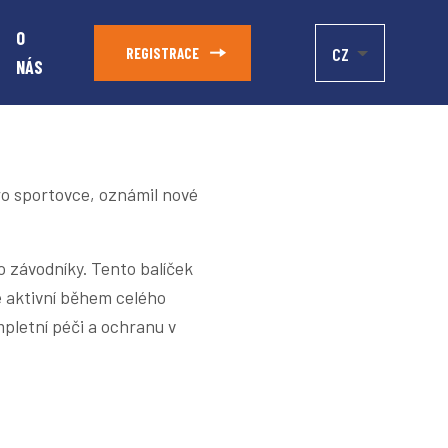
O
CZ
REGISTRACE
NÁS
ro sportovce, oznámil nové
 závodníky. Tento balíček
je aktivní během celého
pletní péči a ochranu v