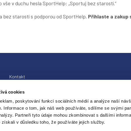
o vše v duchu hesla SportHelp: „Sportuj bez starostí.“
a bez starostí s podporou od SportHelp.
Přihlaste a zakup s
Kontakt
Zpracování osobních
ívá cookies
údajů
reklam, poskytování funkcí sociálních médií a analýze naší návš
 Informace o tom, jak náš web používáte, sdílíme se svými par
analýzy. Partneři tyto údaje mohou zkombinovat s dalšími inform
é získali v důsledku toho, že používáte jejich služby.