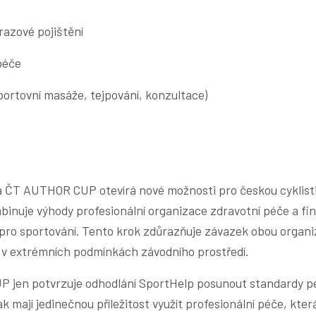
razové pojištění
péče
portovní masáže, tejpování, konzultace)
 ČT AUTHOR CUP otevírá nové možnosti pro českou cyklisti
binuje výhody profesionální organizace zdravotní péče a fi
 pro sportování. Tento krok zdůrazňuje závazek obou organi
i v extrémních podmínkách závodního prostředí.
P jen potvrzuje odhodlání SportHelp posunout standardy p
k mají jedinečnou příležitost využít profesionální péče, kte