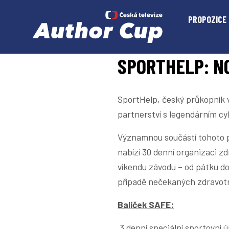
Přeskočit na obsah
Novinky
SportHelp: nový partne
PROPOZICE
SPORTHELP: N
SportHelp, český průkopník v
partnerství s legendárním 
Významnou součástí tohoto pa
nabízí 30 denní organizaci zd
víkendu závodu – od pátku do
případě nečekaných zdravotn
Balíček SAFE:
3 denní speciální sportovní ú