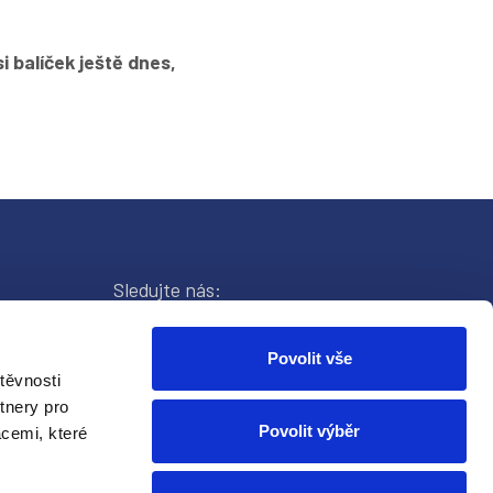
i balíček ještě dnes,
Sledujte nás:
Povolit vše
těvnosti
tnery pro
Povolit výběr
acemi, které