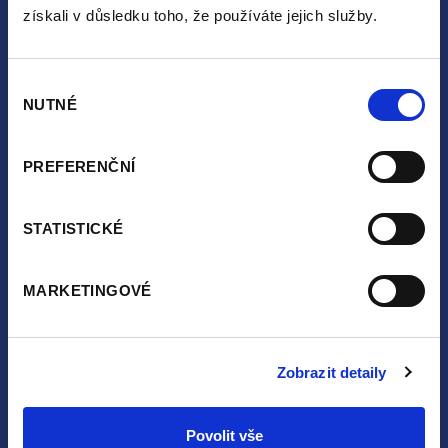
získali v důsledku toho, že používáte jejich služby.
Propositions
Rules and regulations
Výběr
Contact
NUTNÉ
souhlasu
GDPR
PREFERENČNÍ
Follow us:
STATISTICKÉ
MARKETINGOVÉ
Zobrazit detaily
©TERRA SPORT s.r.o. Valdštejnská 286/7
460 01 Liberec 2 - Nové Město
Povolit vše