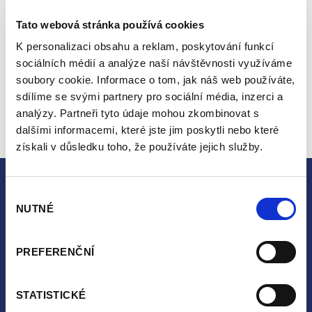
Tato webová stránka používá cookies
K personalizaci obsahu a reklam, poskytování funkcí
6. 1. 2022
sociálních médií a analýze naší návštěvnosti využíváme
RESULTS
soubory cookie. Informace o tom, jak náš web používáte,
sdílíme se svými partnery pro sociální média, inzerci a
analýzy. Partneři tyto údaje mohou zkombinovat s
dalšími informacemi, které jste jim poskytli nebo které
získali v důsledku toho, že používáte jejich služby.
Výběr
NUTNÉ
souhlasu
PREFERENČNÍ
News
Propositions
STATISTICKÉ
Rules and regulations