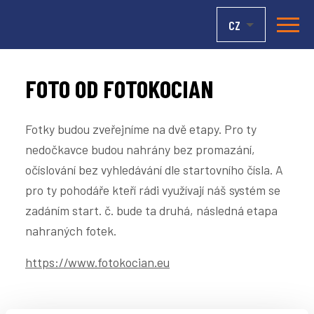
Přeskočit na obsah
Novinky
CZ
FOTO OD FOTOKOCIAN
Fotky budou zveřejníme na dvě etapy. Pro ty
nedočkavce budou nahrány bez promazání,
očíslování bez vyhledávání dle startovního čísla. A
pro ty pohodáře kteří rádi využívají náš systém se
zadáním start. č. bude ta druhá, následná etapa
nahraných fotek.
https://www.fotokocian.eu